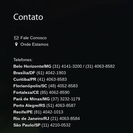
Contato
Fale Conosco
Onde Estamos
Telefones:
Belo Horizonte/MG
(31) 4141-3200
/
(31) 4063-8582
Brasília/DF
(61) 4042-1903
Curitiba/PR
(41) 4063-8583
Florianópolis/SC
(48) 4052-8583
Fortaleza/CE
(85) 4062-8590
Pará de Minas/MG
(37) 3232-1179
Porto Alegre/RS
(51) 4063-8587
Recife/PE
(81) 4042-1013
Rio de Janeiro/RJ
(21) 4063-8584
São Paulo/SP
(11) 4210-0532