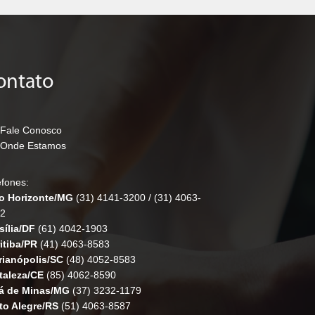
ontato
Fale Conosco
Onde Estamos
efones:
o Horizonte/MG
(31) 4141-3200
/
(31) 4063-
2
sília/DF
(61) 4042-1903
itiba/PR
(41) 4063-8583
rianópolis/SC
(48) 4052-8583
taleza/CE
(85) 4062-8590
á de Minas/MG
(37) 3232-1179
to Alegre/RS
(51) 4063-8587