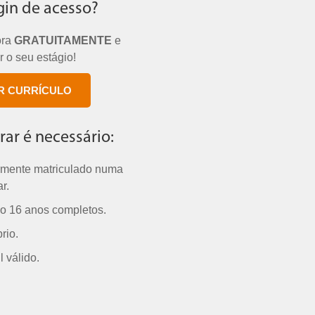
gin de acesso?
ora
GRATUITAMENTE
e
 o seu estágio!
R CURRÍCULO
rar é necessário:
rmente matriculado numa
r.
o 16 anos completos.
rio.
 válido.