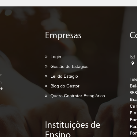
Empresas
C
Login
Gestão de Estágios
r
Lei do Estágio
Tel
,
Blog do Gestor
Bel
de
858
Quero Contratar Estagiários
Bra
Cur
Flo
For
Instituições de
Par
Por
Ensino