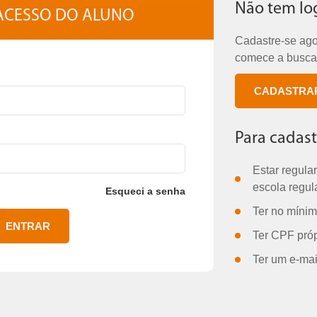
Não tem lo
 ACESSO DO ALUNO
Cadastre-se ag
comece a buscar
CADASTRA
Para cadast
Estar regula
escola regula
Esqueci a senha
Ter no mínim
ENTRAR
Ter CPF próp
Ter um e-mail