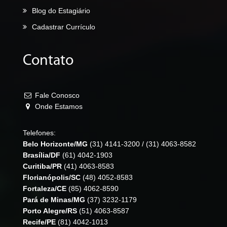
Blog do Estagiário
Cadastrar Currículo
Contato
Fale Conosco
Onde Estamos
Telefones:
Belo Horizonte/MG
(31) 4141-3200
/
(31) 4063-8582
Brasília/DF
(61) 4042-1903
Curitiba/PR
(41) 4063-8583
Florianópolis/SC
(48) 4052-8583
Fortaleza/CE
(85) 4062-8590
Pará de Minas/MG
(37) 3232-1179
Porto Alegre/RS
(51) 4063-8587
Recife/PE
(81) 4042-1013