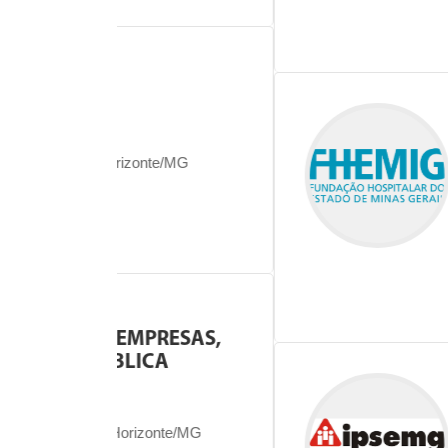
SAIBA MAIS
Código: MG
CIÊNCIAS DA
COMPUTAÇÃO
te/MG
FHEMIG
Cidade Administ
SAIBA MAIS
RESAS,
CA
Código: MG
DESIGN, DES
PUBLICIDADE
onte/MG