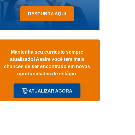
DESCUBRA AQUI
Código: MG2026001340
PEDAGOGIA
HEMOMINAS
Mantenha seu currículo sempre
Rua Dr. José Lemos De Barros, 313, Ce
atualizado! Assim você tem mais
chances de ser encontrado em novas
SAIBA MAIS
oportunidades de estágio.
ATUALIZAR AGORA
Código: DF2026000351
CIÊNCIA DE DADOS
PRESIDÊNCIA DA REPÚBLICA
Praça Dos Três Poderes, S/n, Zona Cívico