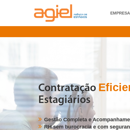
EMPRES
Eficie
Contratação
Estagiários
Gestão Completa e Acompanhamen
RH sem burocracia e com seguranç