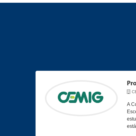
Pr
C
A C
Esco
estu
está