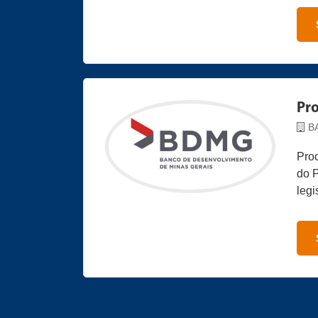
Pro
B
Proc
do 
legi