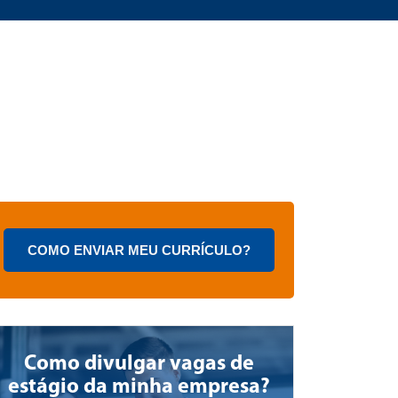
Código: RJ2026000098
COMO ENVIAR MEU CURRÍCULO?
ENSINO MÉDIO, ENSINO MÉDIO 
JOVENS E ADULTOS)
CONSULTÓRIO MÉDICO
Bairro Parada Angélica, Duque De Caxia
Como divulgar vagas de
estágio da minha empresa?
SAIBA MAIS