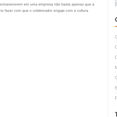
s permanecerem em uma empresa não basta apenas que a
rio fazer com que o colaborador engaje com a cultura
G
C
E
F