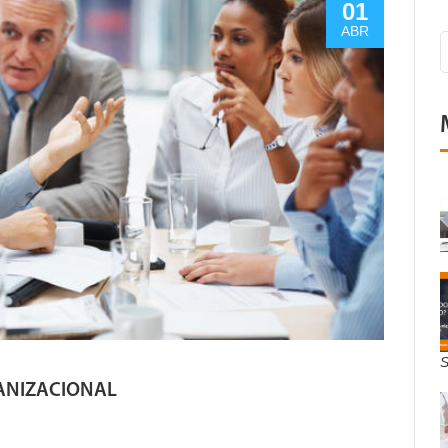
01
ABR
S
ANIZACIONAL