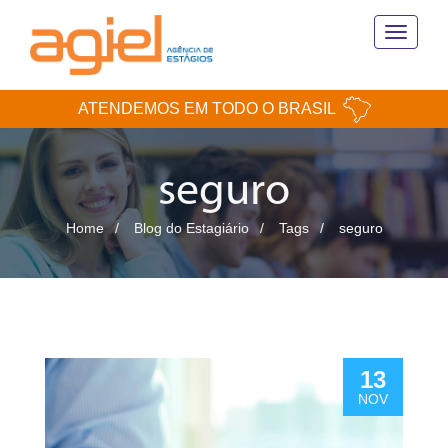
Toggle
navigati
ATENDEMOS EM TODO O BRASIL
seguro
Home
Blog do Estagiário
Tags
seguro
13
NOV