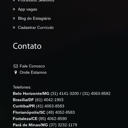
App vagas
Blog do Estagiário
Cadastrar Currículo
Contato
Fale Conosco
Onde Estamos
Telefones:
Belo Horizonte/MG
(31) 4141-3200
/
(31) 4063-8582
Brasília/DF
(61) 4042-1903
Curitiba/PR
(41) 4063-8583
Florianópolis/SC
(48) 4052-8583
Fortaleza/CE
(85) 4062-8590
Pará de Minas/MG
(37) 3232-1179