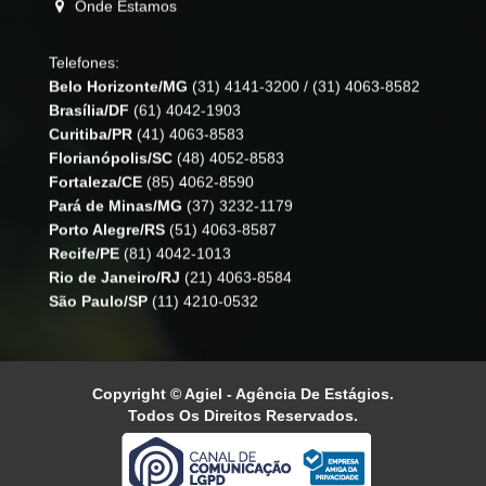
Telefones:
Belo Horizonte/MG
(31) 4141-3200
/
(31) 4063-8582
Brasília/DF
(61) 4042-1903
Curitiba/PR
(41) 4063-8583
Florianópolis/SC
(48) 4052-8583
Fortaleza/CE
(85) 4062-8590
Pará de Minas/MG
(37) 3232-1179
Porto Alegre/RS
(51) 4063-8587
Recife/PE
(81) 4042-1013
Rio de Janeiro/RJ
(21) 4063-8584
São Paulo/SP
(11) 4210-0532
Copyright © Agiel - Agência De Estágios.
Todos Os Direitos Reservados.