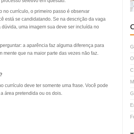
o processo seletivo em questão.
to no currículo, o primeiro passo é observar
cê está se candidatando. Se na descrição da vaga
sta dúvida, uma imagem sua deve ser incluída no
perguntar: a aparência faz alguma diferença para
G
m mente que na maior parte das vezes não faz.
O
C
l?
M
r no currículo deve ter somente uma frase. Você pode
a área pretendida ou os dois.
G
E
F