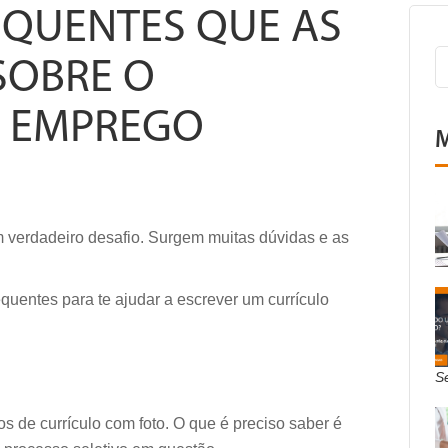
EQUENTES QUE AS
SOBRE O
E EMPREGO
M
m verdadeiro desafio. Surgem muitas dúvidas e as
quentes para te ajudar a escrever um currículo
S
s de currículo com foto. O que é preciso saber é