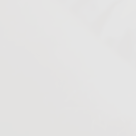
estudantes integrando-os ao mercado de trabalho,
auxiliando, assim, as organizações na formação de um
quadro de recursos humanos qualificado.
Razão Social:
AGIEL - Agência de Integração Empresa
Escola Ltda
CNPJ:
01.406.617/0001-74
Cartilha do Estágio
Sobre a Agiel
Empresas Parceiras
Lei do Estagio
Contato