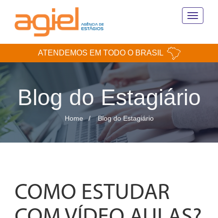
Toggle
navigati
ATENDEMOS EM TODO O BRASIL
Blog do Estagiário
Home
Blog do Estagiário
COMO ESTUDAR
COM VÍDEO AULAS?