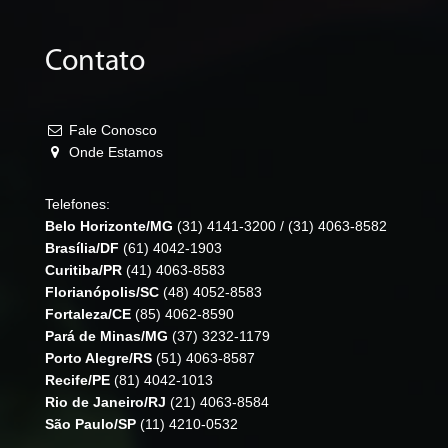
Contato
Fale Conosco
Onde Estamos
Telefones:
Belo Horizonte/MG
(31) 4141-3200
/
(31) 4063-8582
Brasília/DF
(61) 4042-1903
Curitiba/PR
(41) 4063-8583
Florianópolis/SC
(48) 4052-8583
Fortaleza/CE
(85) 4062-8590
Pará de Minas/MG
(37) 3232-1179
Porto Alegre/RS
(51) 4063-8587
Recife/PE
(81) 4042-1013
Rio de Janeiro/RJ
(21) 4063-8584
São Paulo/SP
(11) 4210-0532