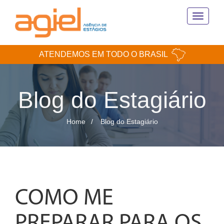
Toggle
navigati
ATENDEMOS EM TODO O BRASIL
Blog do Estagiário
Home
Blog do Estagiário
COMO ME
PREPARAR PARA OS