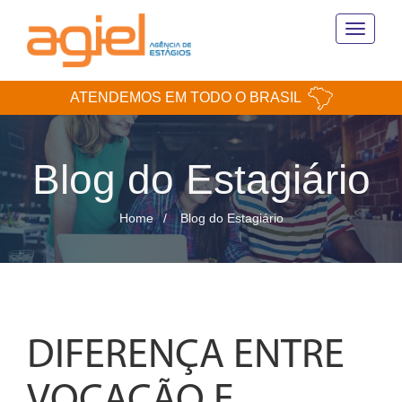
Toggle
navigati
ATENDEMOS EM TODO O BRASIL
Blog do Estagiário
Home
Blog do Estagiário
DIFERENÇA ENTRE
VOCAÇÃO E