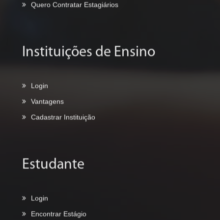
Login
Vantagens
Cadastrar Instituição
Estudante
Login
Encontrar Estágio
Nova Vagas
Processos Seletivos
App vagas
Blog do Estagiário