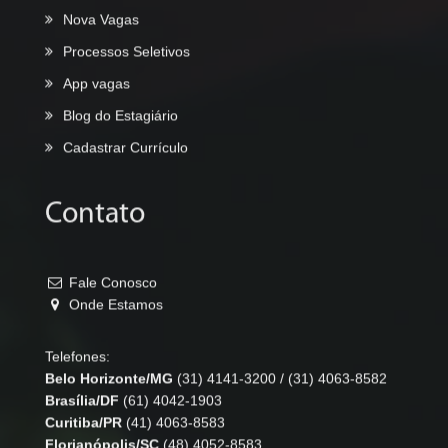
Cadastrar Currículo
Contato
Fale Conosco
Onde Estamos
Telefones:
Belo Horizonte/MG
(31) 4141-3200
/
(31) 4063-8582
Brasília/DF
(61) 4042-1903
Curitiba/PR
(41) 4063-8583
Florianópolis/SC
(48) 4052-8583
Fortaleza/CE
(85) 4062-8590
Pará de Minas/MG
(37) 3232-1179
Porto Alegre/RS
(51) 4063-8587
Recife/PE
(81) 4042-1013
Rio de Janeiro/RJ
(21) 4063-8584