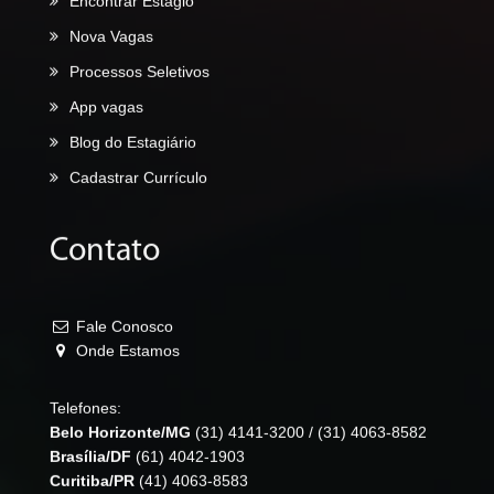
Nova Vagas
Processos Seletivos
App vagas
Blog do Estagiário
Cadastrar Currículo
Contato
Fale Conosco
Onde Estamos
Telefones:
Belo Horizonte/MG
(31) 4141-3200
/
(31) 4063-8582
Brasília/DF
(61) 4042-1903
Curitiba/PR
(41) 4063-8583
Florianópolis/SC
(48) 4052-8583