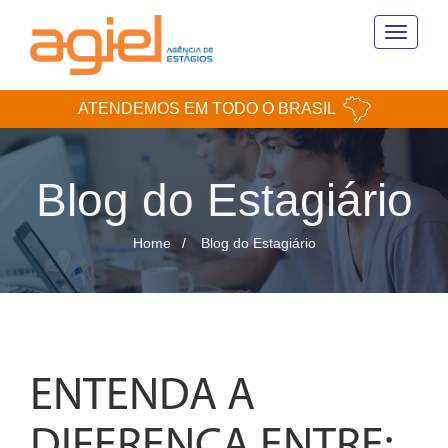
Toggle
navigati
ATENDEMOS EM TODO O BRASIL
Blog do Estagiário
Home
Blog do Estagiário
ENTENDA A
DIFERENÇA ENTRE: