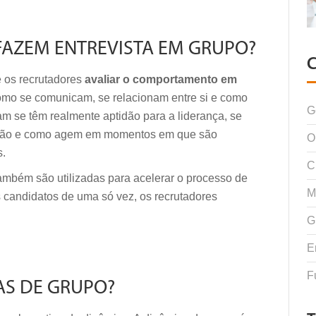
FAZEM ENTREVISTA EM GRUPO?
 os recrutadores
avaliar o comportamento em
omo se comunicam, se relacionam entre si e como
G
 se têm realmente aptidão para a liderança, se
u não e como agem em momentos em que são
O
s.
C
também são utilizadas para acelerar o processo de
M
s candidatos de uma só vez, os recrutadores
G
E
F
AS DE GRUPO?