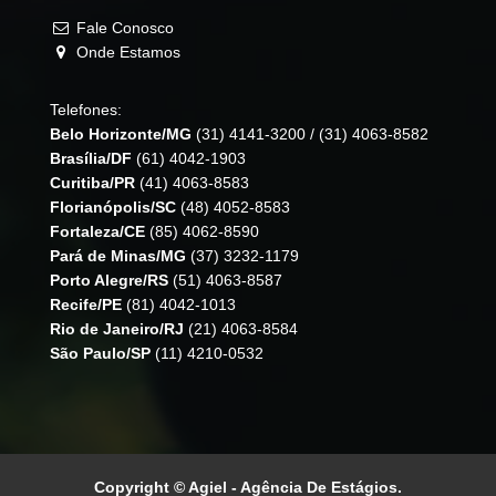
Fale Conosco
Onde Estamos
Telefones:
Belo Horizonte/MG
(31) 4141-3200
/
(31) 4063-8582
Brasília/DF
(61) 4042-1903
Curitiba/PR
(41) 4063-8583
Florianópolis/SC
(48) 4052-8583
Fortaleza/CE
(85) 4062-8590
Pará de Minas/MG
(37) 3232-1179
Porto Alegre/RS
(51) 4063-8587
Recife/PE
(81) 4042-1013
Rio de Janeiro/RJ
(21) 4063-8584
São Paulo/SP
(11) 4210-0532
Copyright © Agiel - Agência De Estágios.