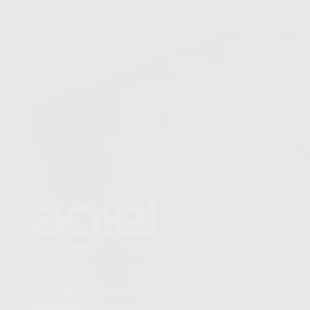
Cadastrar Currículo
Contato
Fale Conosco
Onde Estamos
Telefones:
Belo Horizonte/MG
(31) 4141-3200
/
(31) 4063-8582
Brasília/DF
(61) 4042-1903
Curitiba/PR
(41) 4063-8583
Florianópolis/SC
(48) 4052-8583
Fortaleza/CE
(85) 4062-8590
Pará de Minas/MG
(37) 3232-1179
Porto Alegre/RS
(51) 4063-8587
Recife/PE
(81) 4042-1013
Rio de Janeiro/RJ
(21) 4063-8584
São Paulo/SP
(11) 4210-0532