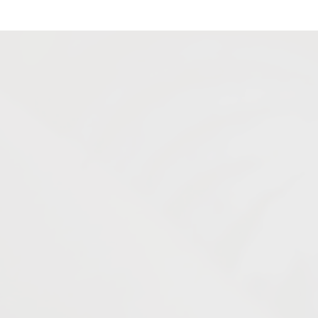
O principal objetivo da Agiel é recrutar e selecionar
estudantes integrando-os ao mercado de trabalho,
auxiliando, assim, as organizações na formação de um
quadro de recursos humanos qualificado.
Razão Social:
AGIEL - Agência de Integração Empresa
Escola Ltda
CNPJ:
01.406.617/0001-74