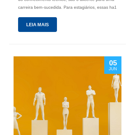
carreira bem-sucedida. Para estagiários, essas ha1
LEIA MAIS
05
JUN