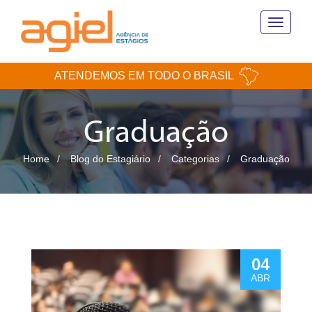
Toggle
navigati
ATENDEMOS EM TODO O BRASIL
Graduação
Home
Blog do Estagiário
Categorias
Graduação
04
ABR