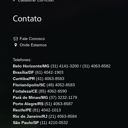
Contato
Fale Conosco
Onde Estamos
Telefones:
Belo Horizonte/MG
(31) 4141-3200
/
(31) 4063-8582
Brasília/DF
(61) 4042-1903
Curitiba/PR
(41) 4063-8583
Florianópolis/SC
(48) 4052-8583
Fortaleza/CE
(85) 4062-8590
Pará de Minas/MG
(37) 3232-1179
Porto Alegre/RS
(51) 4063-8587
Recife/PE
(81) 4042-1013
Rio de Janeiro/RJ
(21) 4063-8584
São Paulo/SP
(11) 4210-0532