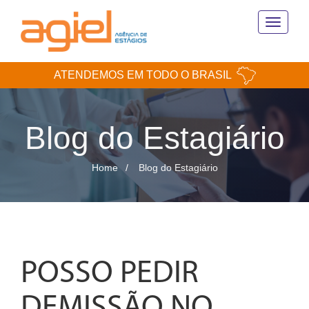
Toggle
navigati
ATENDEMOS EM TODO O BRASIL
Blog do Estagiário
Home
Blog do Estagiário
POSSO PEDIR
DEMISSÃO NO