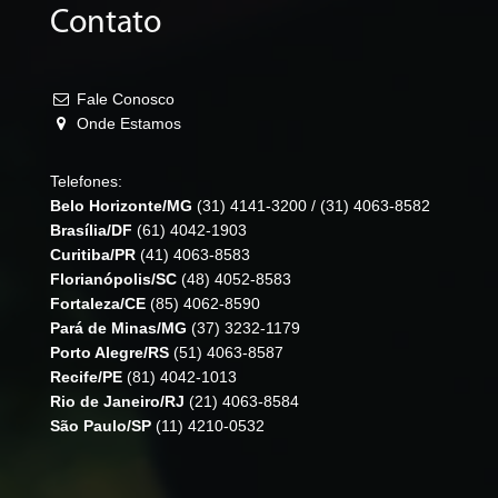
Contato
Fale Conosco
Onde Estamos
Telefones:
Belo Horizonte/MG
(31) 4141-3200
/
(31) 4063-8582
Brasília/DF
(61) 4042-1903
Curitiba/PR
(41) 4063-8583
Florianópolis/SC
(48) 4052-8583
Fortaleza/CE
(85) 4062-8590
Pará de Minas/MG
(37) 3232-1179
Porto Alegre/RS
(51) 4063-8587
Recife/PE
(81) 4042-1013
Rio de Janeiro/RJ
(21) 4063-8584
São Paulo/SP
(11) 4210-0532