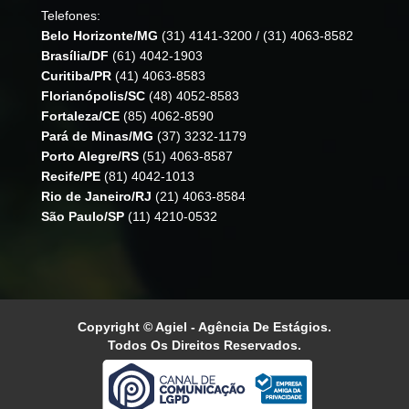
Telefones:
Belo Horizonte/MG
(31) 4141-3200
/
(31) 4063-8582
Brasília/DF
(61) 4042-1903
Curitiba/PR
(41) 4063-8583
Florianópolis/SC
(48) 4052-8583
Fortaleza/CE
(85) 4062-8590
Pará de Minas/MG
(37) 3232-1179
Porto Alegre/RS
(51) 4063-8587
Recife/PE
(81) 4042-1013
Rio de Janeiro/RJ
(21) 4063-8584
São Paulo/SP
(11) 4210-0532
Copyright © Agiel - Agência De Estágios.
Todos Os Direitos Reservados.