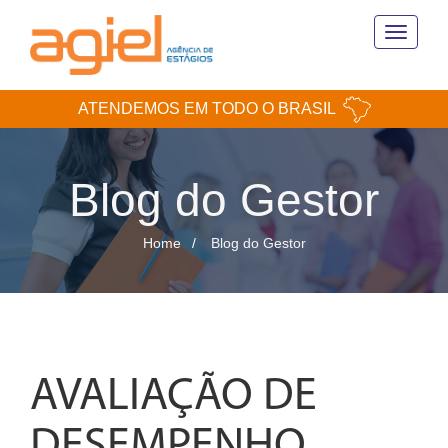
Toggle
navigati
ATENDEMOS EM TODO O BRASIL
Blog do Gestor
Home
Blog do Gestor
AVALIAÇÃO DE
DESEMPENHO