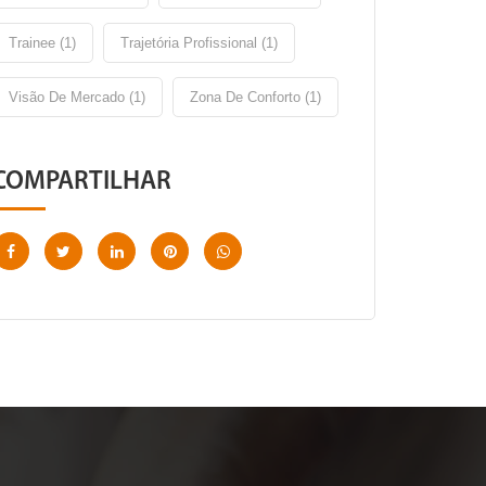
Trainee (1)
Trajetória Profissional (1)
Visão De Mercado (1)
Zona De Conforto (1)
COMPARTILHAR