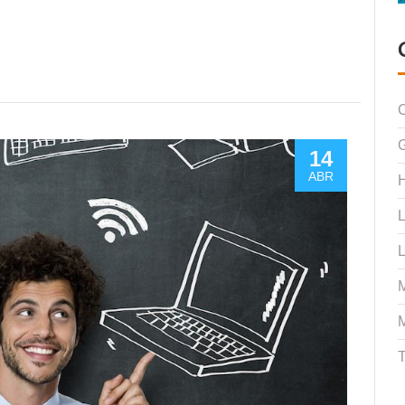
C
14
ABR
H
L
L
M