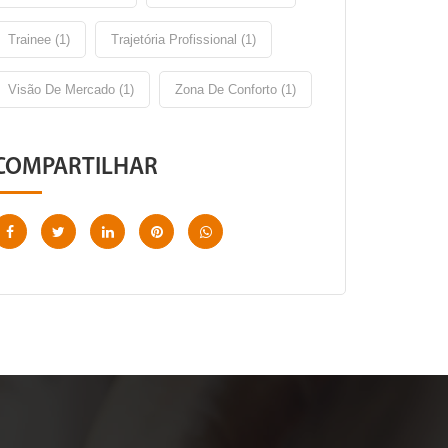
Trainee (1)
Trajetória Profissional (1)
Visão De Mercado (1)
Zona De Conforto (1)
COMPARTILHAR