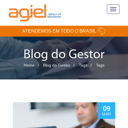
Toggle
navigati
ATENDEMOS EM TODO O BRASIL
Blog do Gestor
Home
Blog do Gestor
Tags
Tags
09
MAR