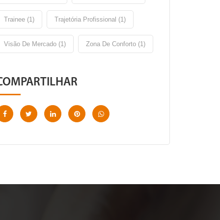
Trainee (1)
Trajetória Profissional (1)
Visão De Mercado (1)
Zona De Conforto (1)
COMPARTILHAR