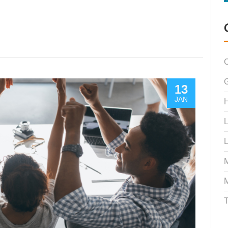
C
13
JAN
H
L
L
M