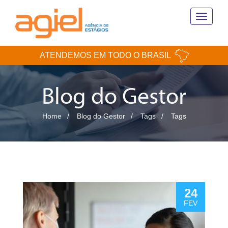
Toggle
navigati
ATENDEMOS EM TODO O BRASIL
Blog do Gestor
Home
Blog do Gestor
Tags
Tags
24
FEV