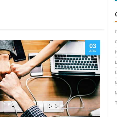
C
03
ABR
H
L
L
M