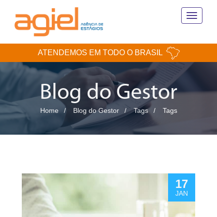
Toggle
navigati
ATENDEMOS EM TODO O BRASIL
Blog do Gestor
Home
Blog do Gestor
Tags
Tags
17
JAN