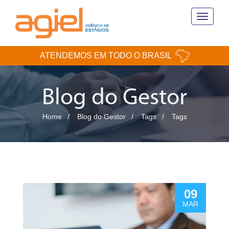
Toggle
navigati
ATENDEMOS EM TODO O BRASIL
Blog do Gestor
Home
Blog do Gestor
Tags
Tags
09
MAR