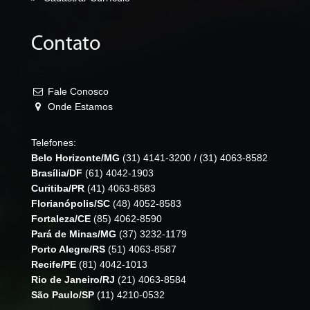
Contato
Fale Conosco
Onde Estamos
Telefones:
Belo Horizonte/MG
(31) 4141-3200
/
(31) 4063-8582
Brasília/DF
(61) 4042-1903
Curitiba/PR
(41) 4063-8583
Florianópolis/SC
(48) 4052-8583
Fortaleza/CE
(85) 4062-8590
Pará de Minas/MG
(37) 3232-1179
Porto Alegre/RS
(51) 4063-8587
Recife/PE
(81) 4042-1013
Rio de Janeiro/RJ
(21) 4063-8584
São Paulo/SP
(11) 4210-0532