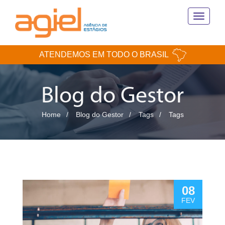
Toggle
navigati
ATENDEMOS EM TODO O BRASIL
Blog do Gestor
Home
Blog do Gestor
Tags
Tags
08
FEV