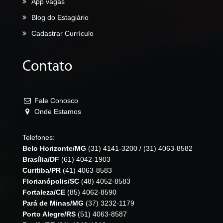
App vagas
Blog do Estagiário
Cadastrar Currículo
Contato
Fale Conosco
Onde Estamos
Telefones:
Belo Horizonte/MG
(31) 4141-3200
/
(31) 4063-8582
Brasília/DF
(61) 4042-1903
Curitiba/PR
(41) 4063-8583
Florianópolis/SC
(48) 4052-8583
Fortaleza/CE
(85) 4062-8590
Pará de Minas/MG
(37) 3232-1179
Porto Alegre/RS
(51) 4063-8587