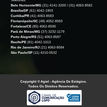
Belo Horizonte/MG
(31) 4141-3200
/
(31) 4063-8582
Brasília/DF
(61) 4042-1903
Curitiba/PR
(41) 4063-8583
Florianópolis/SC
(48) 4052-8583
Fortaleza/CE
(85) 4062-8590
Pará de Minas/MG
(37) 3232-1179
Porto Alegre/RS
(51) 4063-8587
Recife/PE
(81) 4042-1013
Rio de Janeiro/RJ
(21) 4063-8584
São Paulo/SP
(11) 4210-0532
Copyright © Agiel - Agência De Estágios.
Todos Os Direitos Reservados.