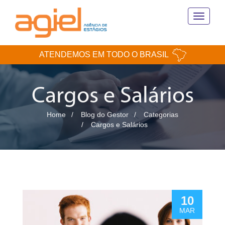
Toggle
navigati
ATENDEMOS EM TODO O BRASIL
Cargos e Salários
Home
Blog do Gestor
Categorias
Cargos e Salários
10
MAR