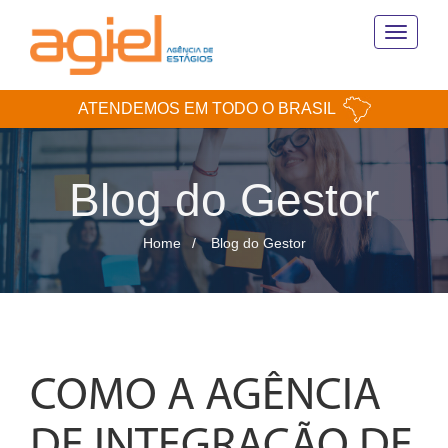
Toggle
navigati
ATENDEMOS EM TODO O BRASIL
Blog do Gestor
Home
Blog do Gestor
COMO A AGÊNCIA
DE INTEGRAÇÃO DE