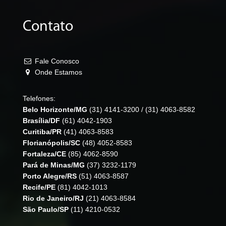
Contato
Fale Conosco
Onde Estamos
Telefones:
Belo Horizonte/MG
(31) 4141-3200
/
(31) 4063-8582
Brasília/DF
(61) 4042-1903
Curitiba/PR
(41) 4063-8583
Florianópolis/SC
(48) 4052-8583
Fortaleza/CE
(85) 4062-8590
Pará de Minas/MG
(37) 3232-1179
Porto Alegre/RS
(51) 4063-8587
Recife/PE
(81) 4042-1013
Rio de Janeiro/RJ
(21) 4063-8584
São Paulo/SP
(11) 4210-0532