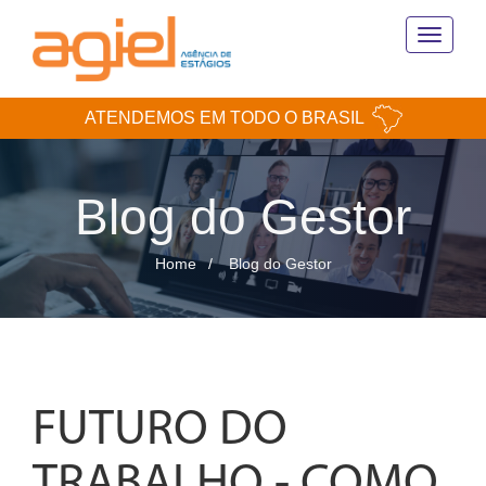
Toggle
navigati
ATENDEMOS EM TODO O BRASIL
Blog do Gestor
Home
Blog do Gestor
FUTURO DO
TRABALHO - COMO