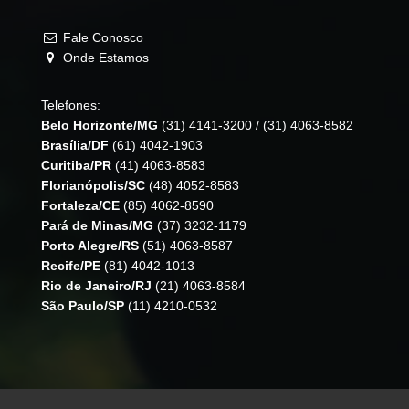
Fale Conosco
Onde Estamos
Telefones:
Belo Horizonte/MG
(31) 4141-3200
/
(31) 4063-8582
Brasília/DF
(61) 4042-1903
Curitiba/PR
(41) 4063-8583
Florianópolis/SC
(48) 4052-8583
Fortaleza/CE
(85) 4062-8590
Pará de Minas/MG
(37) 3232-1179
Porto Alegre/RS
(51) 4063-8587
Recife/PE
(81) 4042-1013
Rio de Janeiro/RJ
(21) 4063-8584
São Paulo/SP
(11) 4210-0532