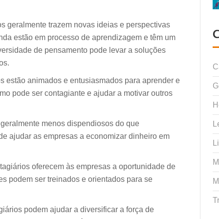
os geralmente trazem novas ideias e perspectivas
 ainda estão em processo de aprendizagem e têm um
diversidade de pensamento pode levar a soluções
os.
C
os estão animados e entusiasmados para aprender e
G
mo pode ser contagiante e ajudar a motivar outros
H
o geralmente menos dispendiosos do que
L
ode ajudar as empresas a economizar dinheiro em
L
M
tagiários oferecem às empresas a oportunidade de
les podem ser treinados e orientados para se
M
T
iários podem ajudar a diversificar a força de