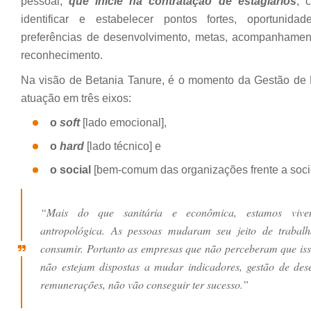
pessoal,
que inicie na contratação de estagiários
, 
identificar e estabelecer pontos fortes, oportunida
preferências de desenvolvimento, metas, acompanhamen
reconhecimento.
Na visão de Betania Tanure, é o momento da Gestão de 
atuação em três eixos:
o
soft
[lado emocional],
o
hard
[lado técnico] e
o social
[bem-comum das organizações frente a soci
“Mais do que sanitária e econômica, estamos viv
antropológica. As pessoas mudaram seu jeito de trabalha
consumir. Portanto as empresas que não perceberam que isso
não estejam dispostas a mudar indicadores, gestão de de
remunerações, não vão conseguir ter sucesso.”