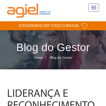
Toggle
navigati
ATENDEMOS EM TODO O BRASIL
Blog do Gestor
Home
Blog do Gestor
LIDERANÇA E
RECONHECIMENTO