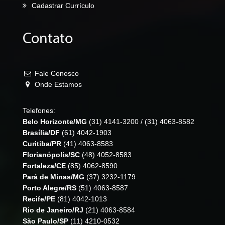
Cadastrar Currículo
Contato
Fale Conosco
Onde Estamos
Telefones:
Belo Horizonte/MG
(31) 4141-3200
/
(31) 4063-8582
Brasília/DF
(61) 4042-1903
Curitiba/PR
(41) 4063-8583
Florianópolis/SC
(48) 4052-8583
Fortaleza/CE
(85) 4062-8590
Pará de Minas/MG
(37) 3232-1179
Porto Alegre/RS
(51) 4063-8587
Recife/PE
(81) 4042-1013
Rio de Janeiro/RJ
(21) 4063-8584
São Paulo/SP
(11) 4210-0532