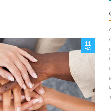
C
11
FEV
H
L
L
M