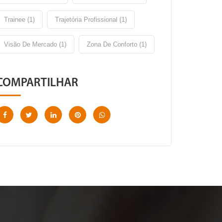
Trainee (1)
Trajetória Profissional (1)
Visão De Mercado (1)
Zona De Conforto (1)
COMPARTILHAR