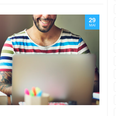
29
MAI