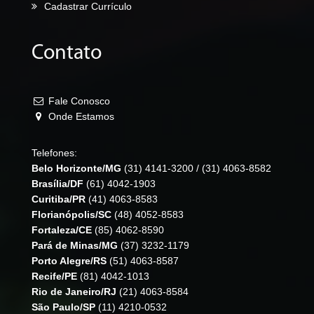
Cadastrar Currículo
Contato
Fale Conosco
Onde Estamos
Telefones:
Belo Horizonte/MG
(31) 4141-3200
/
(31) 4063-8582
Brasília/DF
(61) 4042-1903
Curitiba/PR
(41) 4063-8583
Florianópolis/SC
(48) 4052-8583
Fortaleza/CE
(85) 4062-8590
Pará de Minas/MG
(37) 3232-1179
Porto Alegre/RS
(51) 4063-8587
Recife/PE
(81) 4042-1013
Rio de Janeiro/RJ
(21) 4063-8584
São Paulo/SP
(11) 4210-0532