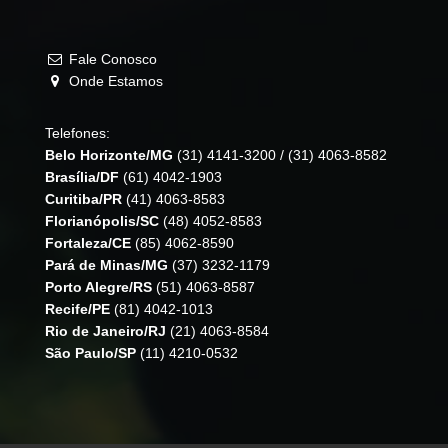
Fale Conosco
Onde Estamos
Telefones:
Belo Horizonte/MG
(31) 4141-3200
/
(31) 4063-8582
Brasília/DF
(61) 4042-1903
Curitiba/PR
(41) 4063-8583
Florianópolis/SC
(48) 4052-8583
Fortaleza/CE
(85) 4062-8590
Pará de Minas/MG
(37) 3232-1179
Porto Alegre/RS
(51) 4063-8587
Recife/PE
(81) 4042-1013
Rio de Janeiro/RJ
(21) 4063-8584
São Paulo/SP
(11) 4210-0532