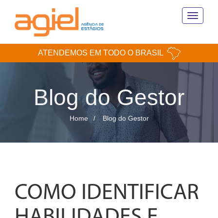
Toggle
navigati
ATENDEMOS EM TODO O BRASIL
Blog do Gestor
Home
Blog do Gestor
COMO IDENTIFICAR
HABILIDADES E